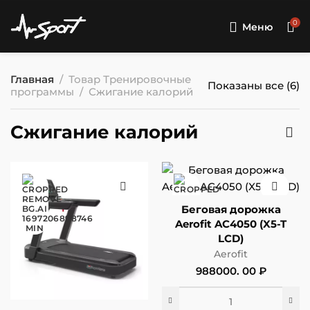
0
Меню
Главная
Товар Тренировочные
Показаны все (6)
программы
Сжигание калорий
Сжигание калорий
Беговая дорожка
Aerofit AC4050 (X5-T
LCD)
Aerofit
988000. 00
₽